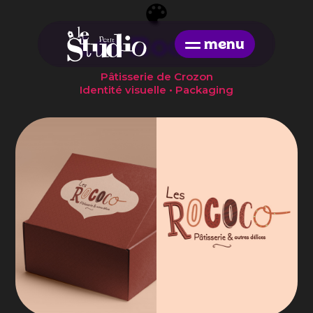
Skip
to
the
Les Rococo
menu
content
Pâtisserie de Crozon
Identité visuelle • Packaging