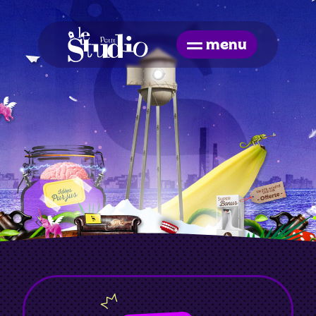
Skip
to
the
menu
content