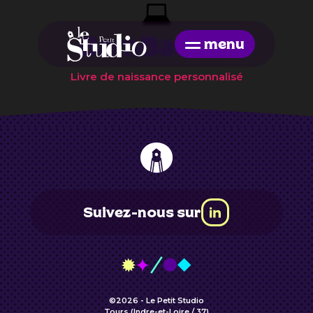
Skip
to
the
BamBadam
menu
content
Livre de naissance personnalisé
Suivez-nous sur
©2026 - Le Petit Studio
Tours (Indre-et-Loire / 37)