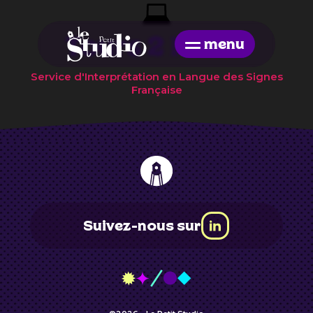
Skip
to
the
Tours 2 Mains
menu
content
Service d'Interprétation en Langue des Signes
Française
Suivez-nous sur